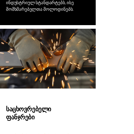
ინდუსტრიულ სტანდარტებს, ისე
მომხმარებელთა მოლოდინებს.
საცხოვრებელი
ფანჯრები