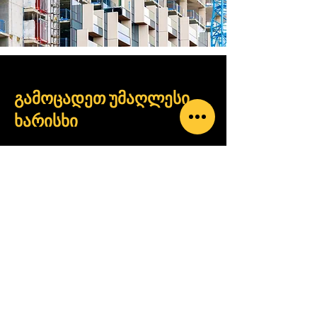
გამოცადეთ უმაღლესი
ხარისხი
დაგვიკავშირდით
LGG